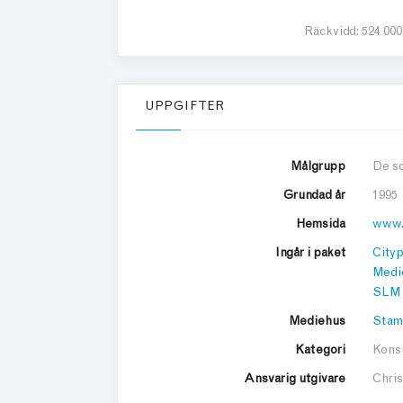
Räckvidd:
524 000
UPPGIFTER
Målgrupp
De so
Grundad år
1995
Hemsida
www.
Ingår i paket
City
Medi
SLM 
Mediehus
Stam
Kategori
Kons
Ansvarig utgivare
Chris