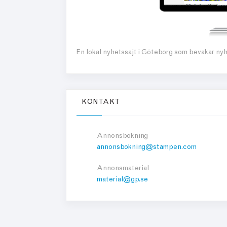
En lokal nyhetssajt i Göteborg som bevakar ny
KONTAKT
Annonsbokning
annonsbokning@stampen.com
Annonsmaterial
material@gp.se