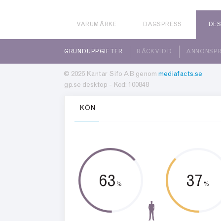
VARUMÄRKE
DAGSPRESS
DE
GRUNDUPPGIFTER
RÄCKVIDD
ANNONSPR
© 2026 Kantar Sifo AB genom
mediafacts.se
gp.se desktop - Kod: 100848
KÖN
63
37
%
%