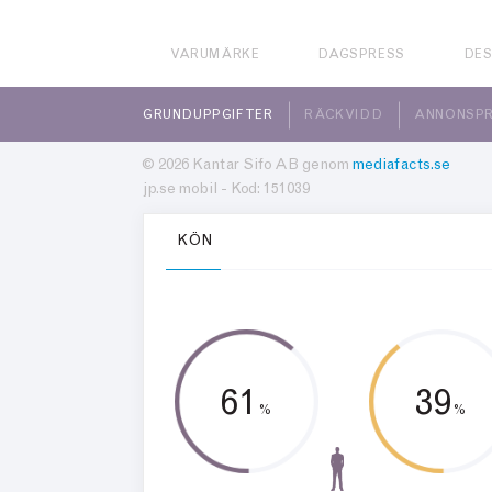
VARUMÄRKE
DAGSPRESS
DE
GRUNDUPPGIFTER
RÄCKVIDD
ANNONSPR
© 2026 Kantar Sifo AB genom
mediafacts.se
jp.se mobil - Kod: 151039
KÖN
61
39
%
%