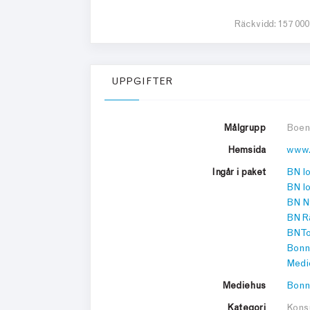
Räckvidd:
157 000
UPPGIFTER
Målgrupp
Boend
Hemsida
www.
Ingår i paket
BN lo
BN l
BN N
BN R
BN To
Bonn
Medi
Mediehus
Bonn
Kategori
Kons