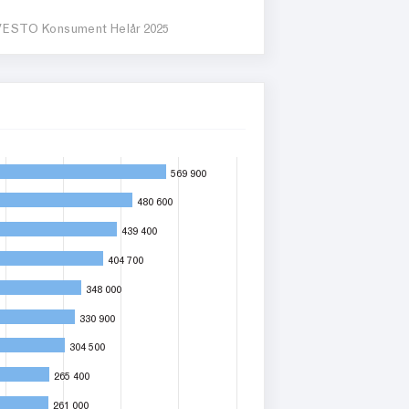
ESTO Konsument Helår 2025
569 900
569 900
480 600
480 600
439 400
439 400
404 700
404 700
348 000
348 000
330 900
330 900
304 500
304 500
265 400
265 400
261 000
261 000