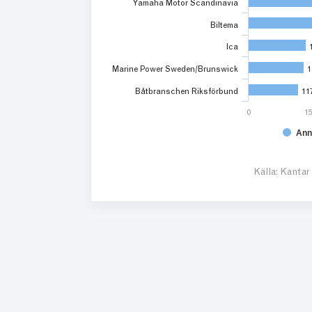
Yamaha Motor Scandinavia
Biltema
Ica
Marine Power Sweden/Brunswick
1
1
Båtbranschen Riksförbund
11
11
0
1
Ann
Källa: Kantar