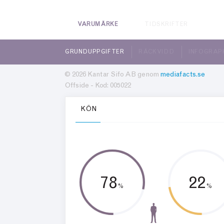
VARUMÄRKE
TIDSKRIFTER
GRUNDUPPGIFTER
RÄCKVIDD
INFOGRAP
© 2026 Kantar Sifo AB genom
mediafacts.se
Offside - Kod: 005022
KÖN
78
22
%
%