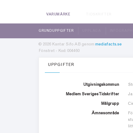
VARUMÄRKE
TIDSKRIFTER
GRUNDUPPGIFTER
UPPLAGA
INFOGRAPH
© 2026 Kantar Sifo AB genom
mediafacts.se
Fönstret - Kod: 004460
UPPGIFTER
Utgivningskommun
St
Medlem Sveriges Tidskrifter
Ja
Målgrupp
Ci
Ämnesområde
Fö
st
li