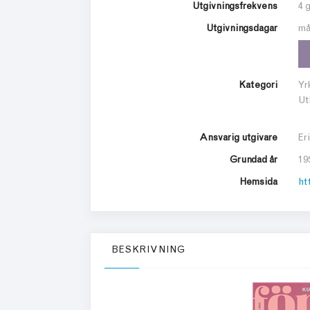
Utgivningsfrekvens
4 
Utgivningsdagar
m
Kategori
Yr
Ut
Ansvarig utgivare
Er
Grundad år
19
Hemsida
ht
BESKRIVNING