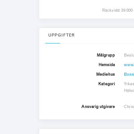
Räckvidd:
39 000
UPPGIFTER
Målgrupp
Beslu
Hemsida
www.
Mediehus
Bonn
Kategori
Yrkes
Hälso
Ansvarig utgivare
Chri