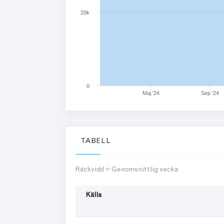
20k
0
Maj '24
Sep '24
TABELL
Räckvidd = Genomsnittlig vecka
Källa