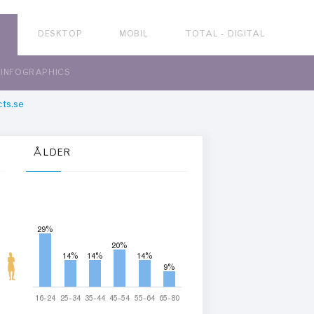
R
DESKTOP
MOBIL
TOTAL - DIGITAL
INFOGRAPHICS
ts.se
ÅLDER
29%
29%
20%
20%
14%
14%
14%
14%
14%
14%
9%
9%
16-24
25-34
35-44
45-54
55-64
65-80