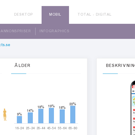
DESKTOP
MOBIL
TOTAL - DIGITAL
ANNONSPRISER
INFOGRAPHICS
ts.se
ÅLDER
BESKRIVNIN
22%
22%
19%
19%
18%
18%
18%
18%
14%
14%
9%
9%
16-24
25-34
35-44
45-54
55-64
65-80