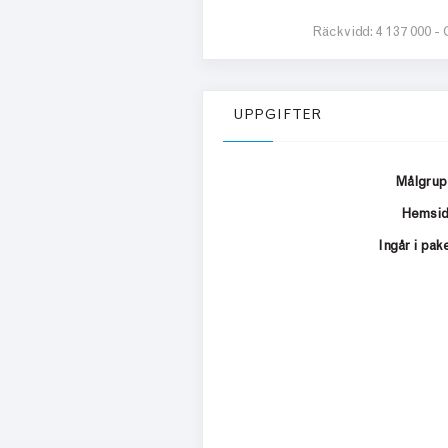
Räckvidd:
4 137 000 -
UPPGIFTER
Målgru
Hemsi
Ingår i pak