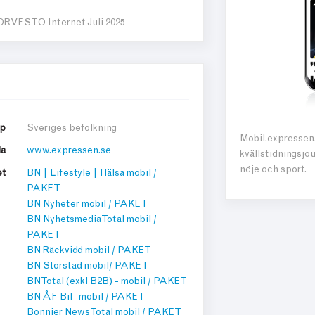
ORVESTO Internet Juli 2025
pp
Sveriges befolkning
Mobil.expressen.
da
www.expressen.se
kvällstidningsjou
nöje och sport.
et
BN | Lifestyle | Hälsa mobil /
PAKET
BN Nyheter mobil / PAKET
BN Nyhetsmedia Total mobil /
PAKET
BN Räckvidd mobil / PAKET
BN Storstad mobil/ PAKET
BN Total (exkl B2B) - mobil / PAKET
BN ÅF Bil -mobil / PAKET
Bonnier News Total mobil / PAKET