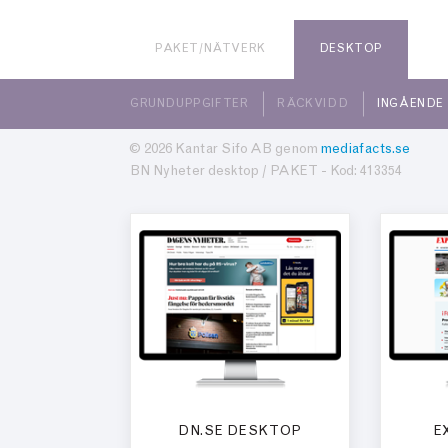
PAKET/NÄTVERK
DESKTOP
GRUNDUPPGIFTER
RÄCKVIDD
INGÅENDE
© 2026 Kantar Sifo AB genom
mediafacts.se
BN Nyheter desktop / PAKET - Kod: 413354
DN.SE DESKTOP
E