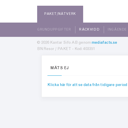
PAKET/NÄTVERK
GRUNDUPPGIFTER
RÄCKVIDD
INGÅENDE
© 2026 Kantar Sifo AB genom
mediafacts.se
BN Resor / PAKET - Kod: 403351
MÄTS EJ
Klicka här för att se data från tidigare period